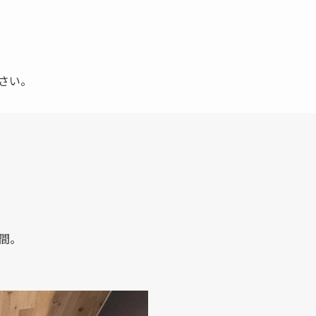
さい。
間。