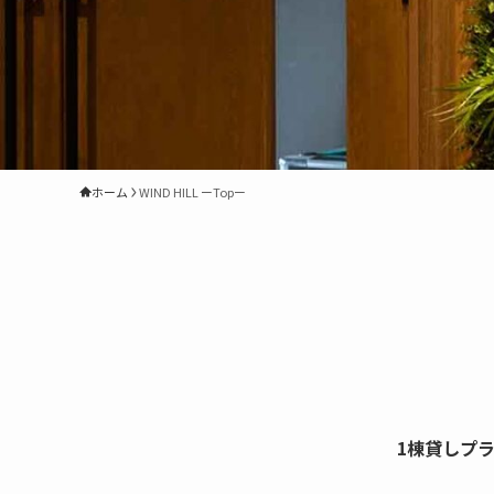
ホーム
WIND HILL ーTopー
1棟貸しプ